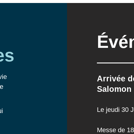
Évé
es
vie
Arrivée d
re
Salomon
Le jeudi 30 J
ui
Messe de 18h